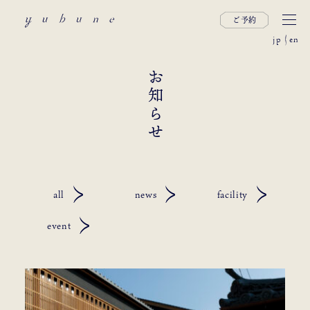
ご予約
jp
en
お知らせ
all
news
facility
event