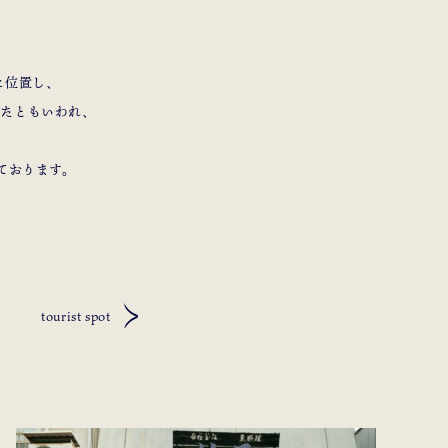
に位置し、
ったともいわれ、
ております。
tourist spot