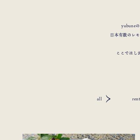
yubu
日本有数のレモ
ここではし
all
rent