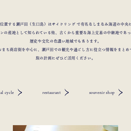
neの位置する瀬戸田（生口島）はサイクリング で有名なしまなみ海道の中央
ンの産地として知られている他、古くから重要な海上交易の中継地であ
歴史や文化の色濃い地域でもあります。
おまち商店街を中心に、瀬戸田での観光や過ごし方に役立つ情報をまとめ
旅の計画にぜひご活用ください。
al cycle
restaurant
souvenir shop