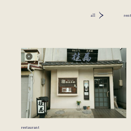
all
rent
restaurant